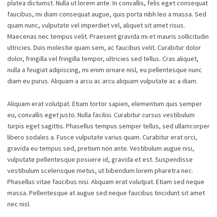
platea dictumst. Nulla ut lorem ante. In convallis, felis eget consequat
faucibus, mi diam consequat augue, quis porta nibh leo a massa. Sed
quam nunc, vulputate vel imperdiet vel, aliquet sit amet risus.
Maecenas nec tempus velit. Praesent gravida mi et mauris sollicitudin
ultricies. Duis molestie quam sem, ac faucibus velit. Curabitur dolor
dolor, fringilla vel fringilla tempor, ultricies sed tellus. Cras aliquet,
nulla a feugiat adipiscing, mi enim ornare nisl, eu pellentesque nunc
diam eu purus. Aliquam a arcu ac arcu aliquam vulputate ac a diam.
Aliquam erat volutpat. Etiam tortor sapien, elementum quis semper
eu, convallis eget justo. Nulla facilisi. Curabitur cursus vestibulum
turpis eget sagittis. Phasellus tempus semper tellus, sed ullamcorper
libero sodales a. Fusce vulputate varius quam. Curabitur erat orci,
gravida eu tempus sed, pretium non ante. Vestibulum augue nisi,
vulputate pellentesque posuere id, gravida et est. Suspendisse
vestibulum scelerisque metus, ut bibendum lorem pharetra nec.
Phasellus vitae faucibus nisi. Aliquam erat volutpat. Etiam sed neque
massa. Pellentesque at augue sed neque faucibus tincidunt sit amet
nec nisl.