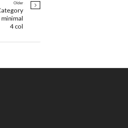
Older
Category
 minimal
4 col