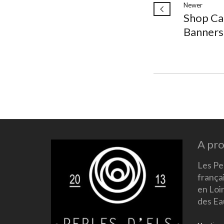
Newer
Shop Ca
Banners
A pr
Les Per
frança
en Loi
des Eau