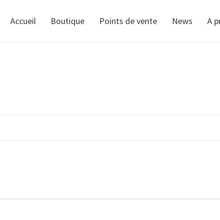
Accueil
Boutique
Points de vente
News
A p
WEAR
SHOP ACCESSORIES
S